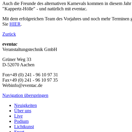
Auch die Freunde des alternativen Karnevals kommen in diesem Jahr i
"Kappertz-Hölle" - und natürlich mit eventac.
Mit dem erfolgreichen Team des Vorjahres und noch mehr Terminen ge
Sie
HIER
.
Zurück
event
ac
Veranstaltungstechnik GmbH
Grüner Weg 33
D-52070 Aachen
Fon
+49 (0) 241 - 96 10 97 31
Fax
+49 (0) 241 - 96 10 97 35
Web
info@eventac.de
Navigation überspringen
Neuigkeiten
Über uns
Live
Podium
Lichtkunst
Sport