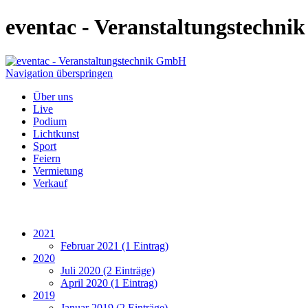
eventac - Veranstaltungstechn
Navigation überspringen
Über uns
Live
Podium
Lichtkunst
Sport
Feiern
Vermietung
Verkauf
2021
Februar 2021 (1 Eintrag)
2020
Juli 2020 (2 Einträge)
April 2020 (1 Eintrag)
2019
Januar 2019 (2 Einträge)